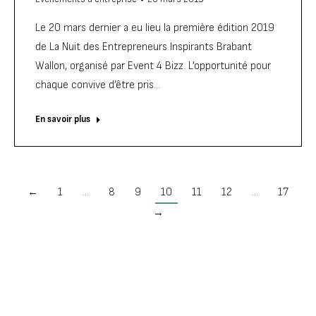
Le 20 mars dernier a eu lieu la première édition 2019
de La Nuit des Entrepreneurs Inspirants Brabant
Wallon, organisé par Event 4 Bizz. L’opportunité pour
chaque convive d’être pris…
En savoir plus
←
1
…
8
9
10
11
12
…
17
→