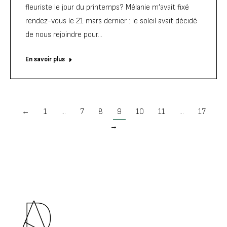
fleuriste le jour du printemps? Mélanie m’avait fixé
rendez-vous le 21 mars dernier : le soleil avait décidé
de nous rejoindre pour…
En savoir plus
←
1
…
7
8
9
10
11
…
17
→