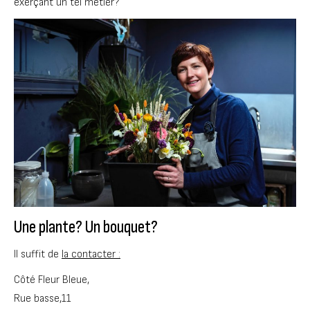
exerçant un tel métier?
Une plante? Un bouquet?
Il suffit de
la contacter :
Côté Fleur Bleue,
Rue basse,11