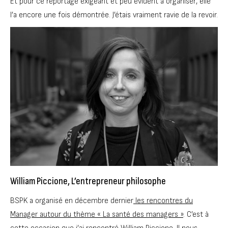
Et pour ce reportage exigeant et peu évident à organiser, elle
l’a encore une fois démontrée. J’étais vraiment ravie de la revoir.
William Piccione, L’entrepreneur philosophe
BSPK a organisé en décembre dernier
les rencontres du
Manager autour du thème « La santé des managers »
. C’est à