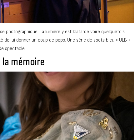
tase photographique. La lumière y est blafarde voire quelquefois
lté de lui donner un coup de peps. Une série de spots bleu « ULB »
 de spectacle.
e la mémoire