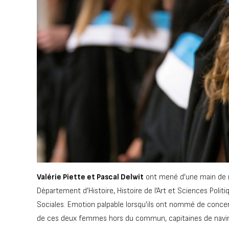
Valérie Piette et Pascal Delwit
ont mené d’une main de m
Département d’Histoire, Histoire de l’Art et Sciences Poli
Sociales. Emotion palpable lorsqu’ils ont nommé de conc
de ces deux femmes hors du commun, capitaines de navires