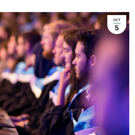
OCT
5