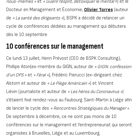
nous-mêmes »
et
« Guérir l’esprit, détoxiquer le mental
») et le
Docteur en Management et Économie,
Olivier Torres
(auteur
de
« La santé des dirigeants »
), BSPK a décidé de relancer un
cycle de conférences dédiées au management qui débutera
dès le 10 septembre.
10 conférences sur le management
Ce lundi 13 juillet, Henri Prévost (CEO de BSPK Consulting),
Phillipe Aton(ex-membre du GIGN, auteur de
« GIGN: confession
d’un OPS »
et
« Féral »
), Frédéric Pierucci (ex-dirigeant chez
Alstom et auteur de
« Le Piège Américain »
) et Vincent
Liévin (journaliste et auteur de
« Les héros du Coronavirus »
)
s’étaient fixé rendez-vous au Faubourg Saint-Martin à Liège afin
de lancer le cycle des
« Rencontres Stratégiques du Manager »
.
De septembre à décembre, ce ne sont pas moins de 10
conférences sur le management et l’entrepreneuriat qui seront
organisées à Bruxelles, Liège et au Luxembourg.